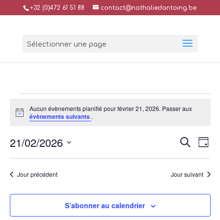
+32 (0)472 61 51 88
contact@nathaliedantoing.be
Sélectionner une page
Évènements
Aucun évènements planifié pour février 21, 2026. Passer aux
for
Notice
évènements suivants
.
février
Reche
Na
21/02/2026
21,
Recherch
Jour
de
et
2026
Sélectionnez
vu
naviga
Év
une
Jour précédent
Jour suivant
de
date.
vues
Évène
S’abonner au calendrier