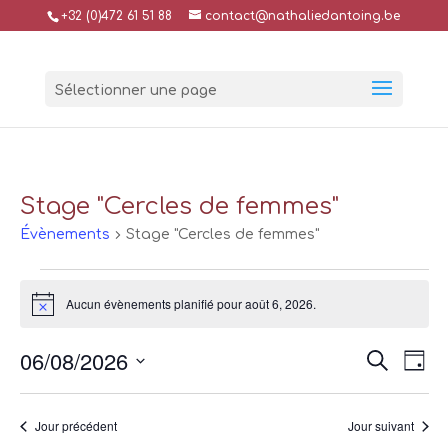
+32 (0)472 61 51 88
contact@nathaliedantoing.be
Sélectionner une page
Stage "Cercles de femmes"
Évènements
Stage "Cercles de femmes"
Évènements
for
Aucun évènements planifié pour août 6, 2026.
Notice
août
Reche
Na
6,
06/08/2026
Recherch
Jour
de
et
2026
Sélectionnez
vu
naviga
Év
une
Jour précédent
Jour suivant
de