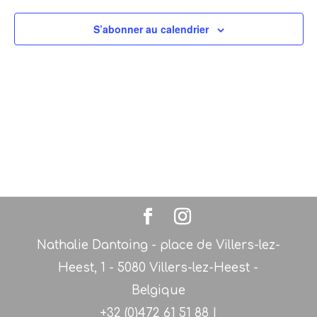
date.
vues
Évène
S’abonner au calendrier
Nathalie Dantoing - place de Villers-lez-
Heest, 1 - 5080 Villers-lez-Heest -
Belgique
+32 (0)472 61 51 88 |