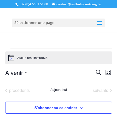
+32 (0)472 61 51 88
contact@nathaliedantoing.be
Sélectionner une page
Évènements
Aucun résultat trouvé.
Notice
Recher
Nav
À venir
Recherche
Liste
de
et
Sélectionnez
vu
naviga
une
Év
Évènements
Évènements
précédents
Aujourd’hui
suivants
de
date.
vues
Évène
S’abonner au calendrier